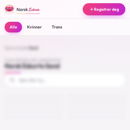
Registrer deg
Alle
Kvinner
Trans
Hjemmeside
/
Sand
TILGJENGELIGE ANNONSER
Norsk Eskorte Sand
Karin
Hanne
Mette
Berit
Sand
Sand
Lucia
Yvonne
Sand
Sand
Euro Escort
Linnea
Sand
Sand
45
21
Liv
Ina
Sand
Sand
36
26
Sand
Sand
33
34
18
30
31
25