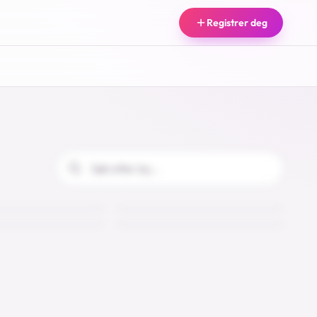
Registrer deg
Guro
Siv
Helleland
Helleland
27
25
25
27