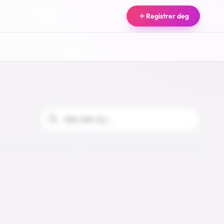
Registrer deg
Anne
Frøyland
21
55